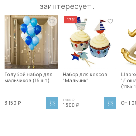
заинтересует…
-17%
Голубой набор для
Набор для кексов
Шар х
мальчиков (15 шт)
"Мальчик"
"Лоша
(118х 
1 800 ₽
3 150 ₽
От
1 0
1 500 ₽