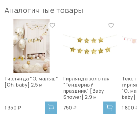
Аналогичные товары
Гирлянда "О, малыш"
Гирлянда золотая
Текст
[Oh, baby] 2,5 м
"Гендерный
гирля
праздник" [Baby
"О, м
Shower] 2,9 м
baby] 
1 350 ₽
750 ₽
1 800 