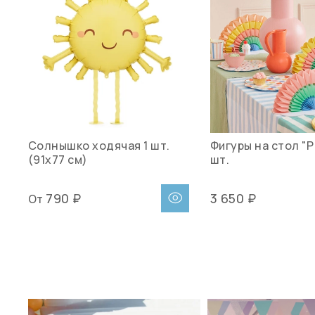
Солнышко ходячая 1 шт.
Фигуры на стол "Р
(91х77 см)
шт.
790 ₽
3 650 ₽
От