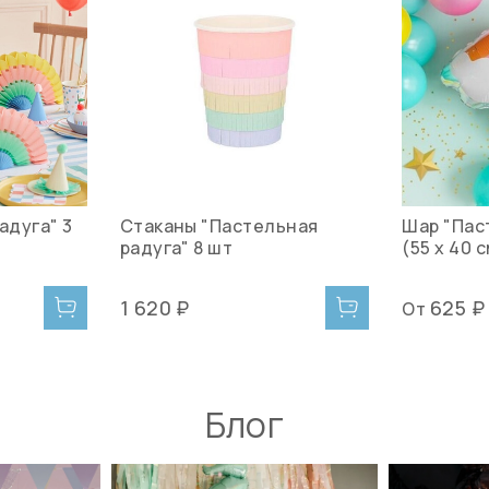
адуга" 3
Стаканы "Пастельная
Шар "Пас
радуга" 8 шт
(55 х 40 
1 620 ₽
625 ₽
От
Блог