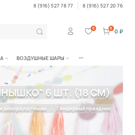
8 (916) 527 78 77
8 (916) 527 20 76
0
0
0 ₽
КА
ВОЗДУШНЫЕ ШАРЫ
НЫШКО" 6 ШТ. (18 СМ)
и декора по темам
Гендерный праздник