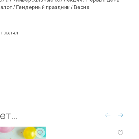
алог
/
Гендерный праздник
/
Весна
ставлял
ует…