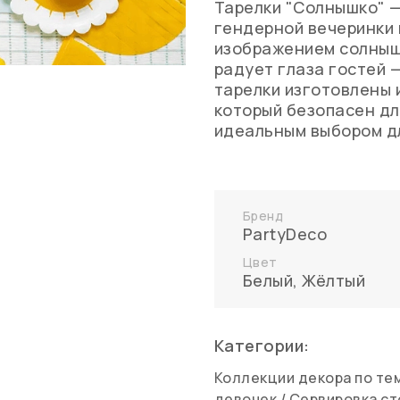
Тарелки "Солнышко" 
гендерной вечеринки 
изображением солныш
радует глаза гостей —
тарелки изготовлены 
который безопасен дл
идеальным выбором д
Бренд
PartyDeco
Цвет
Белый
,
Жёлтый
Категории:
Коллекции декора по те
девочек
/
Сервировка ст