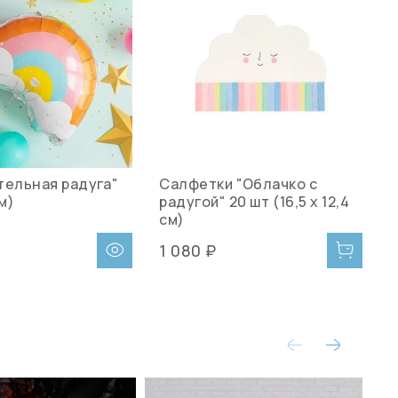
тельная радуга"
Салфетки "Облачко с
Ш
см)
радугой" 20 шт (16,5 х 12,4
(
см)
1 080 ₽
1