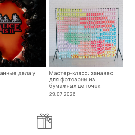
анные дела у
Мастер-класс: занавес
Ле
для фотозоны из
ст
бумажных цепочек
27.
29.07.2026