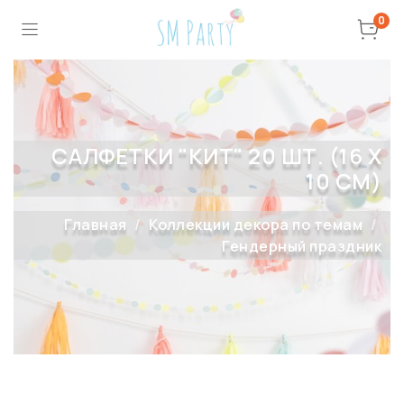
0
САЛФЕТКИ "КИТ" 20 ШТ. (16 Х
10 СМ)
Главная
Коллекции декора по темам
Гендерный праздник