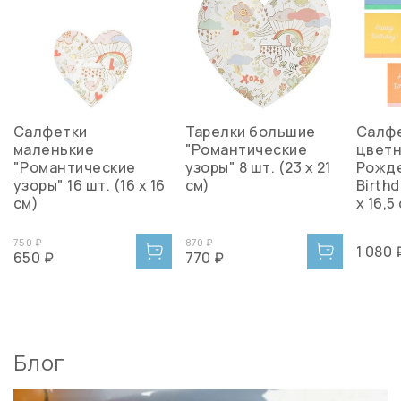
Салфетки
Тарелки большие
Салф
маленькие
"Романтические
цветн
"Романтические
узоры" 8 шт. (23 х 21
Рожде
узоры" 16 шт. (16 х 16
см)
Birthd
см)
x 16,5
750 ₽
870 ₽
1 080 
650 ₽
770 ₽
Блог