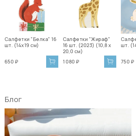
Салфетки "Белка" 16
Салфетки "Жираф"
Салфе
шт. (14х19 см)
16 шт. (2023) (10,8 x
шт. (1
20,0 см)
650 ₽
1 080 ₽
750 ₽
Блог