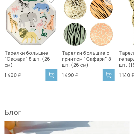
Тарелки большие
Тарелки большие с
Тарел
"Сафари" 8 шт. (26
принтом "Сафари" 8
гепар
см)
шт. (26 см)
шт. (1
1 490 ₽
1 490 ₽
1 140 
Блог