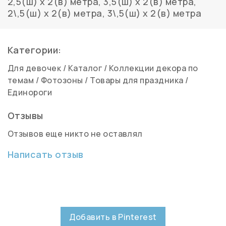
2,5(ш) х 2(в) метра
,
3,5(ш) х 2(в) метра
,
2\,5(ш) х 2(в) метра
,
3\,5(ш) х 2(в) метра
Категории:
Для девочек
/
Каталог
/
Коллекции декора по
темам
/
Фотозоны
/
Товары для праздника
/
Единороги
Отзывы
Отзывов еще никто не оставлял
Написать отзыв
Добавить в Pinterest