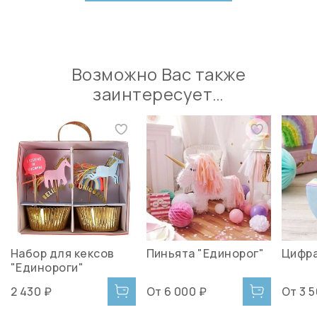
Возможно Вас также
заинтересует…
Набор для кексов
Пиньята "Единорог"
Цифра
"Единороги"
2 430 ₽
От
6 000 ₽
От
3 