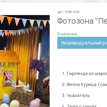
арт.
PHB-009
Фотозона "П
В наличии
Индивидуальный р
Гирлянда из шаро
Вилла Курица (са
Указатель
Тюки с сеном