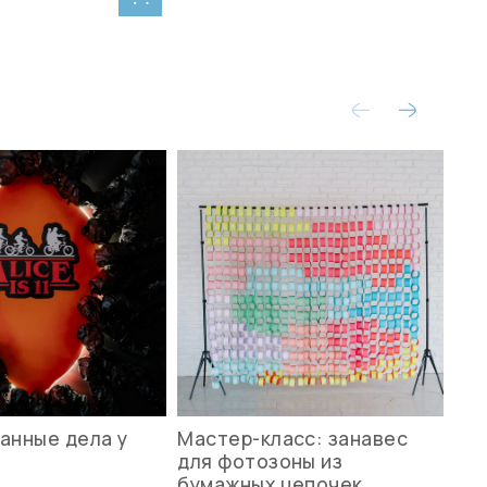
анные дела у
Мастер-класс: занавес
Ле
для фотозоны из
ст
бумажных цепочек