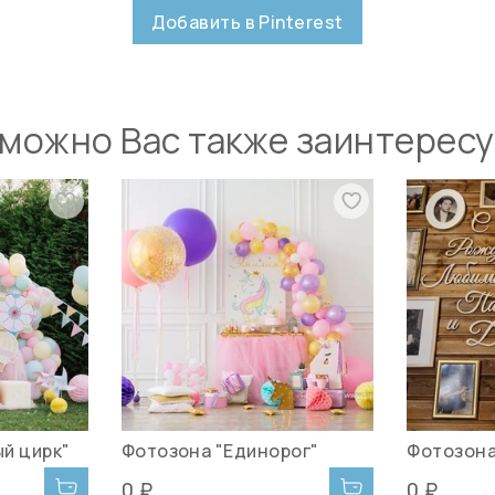
Добавить в Pinterest
можно Вас также заинтерес
й цирк"
Фотозона "Единорог"
Фотозона
0 ₽
0 ₽