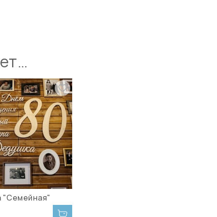
ует…
 "Семейная"