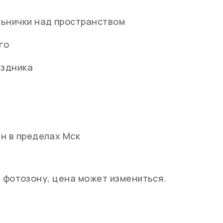
ьнички над пространством
го
аздника
н в пределах Мск
в фотозону, цена может измениться.