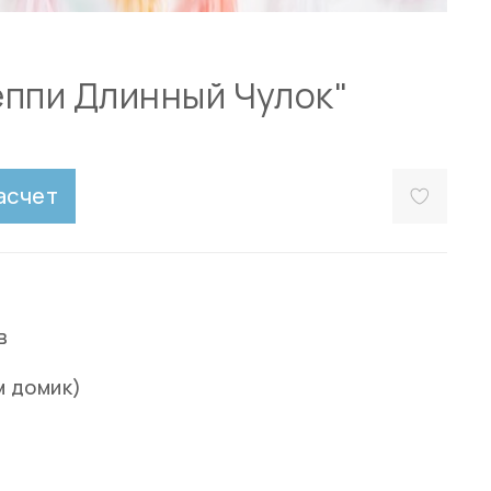
еппи Длинный Чулок"
асчет
в
м домик)