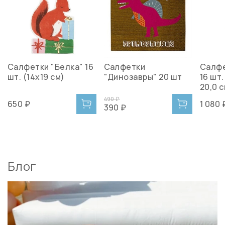
Салфетки "Белка" 16
Салфетки
Салфе
шт. (14х19 см)
"Динозавры" 20 шт
16 шт.
20,0 
490 ₽
650 ₽
1 080 
390 ₽
Блог