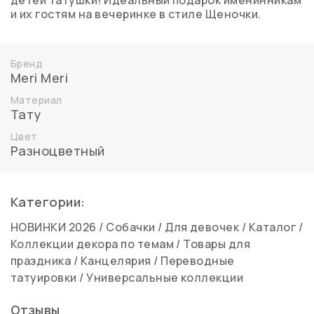
детей татушки! Идеальный подарок именинникам
и их гостям на вечеринке в стиле Щеночки.
Бренд
Meri Meri
Материал
Тату
Цвет
Разноцветный
Категории:
НОВИНКИ 2026
/
Собачки
/
Для девочек
/
Каталог
/
Коллекции декора по темам
/
Товары для
праздника
/
Канцелярия
/
Переводные
татуировки
/
Универсальные коллекции
Отзывы