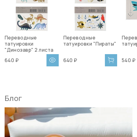
Переводные
Переводные
Пере
татуировки
татуировки "Пираты"
татуи
"Динозавр" 2 листа
640 ₽
640 ₽
540 ₽
Блог