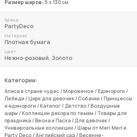
Размер шаров:
5 х 130 см
Бренд
PartyDeco
Материал
Плотная бумага
Цвет
Нежно-розовый
,
Золото
Категории:
Алиса в стране чудес
/
Мороженое
/
Единороги
/
Лебеди
/
Цирк для девочек
/
Собачки
/
Принцессы
и единороги
/
Каталог
/
Детство
/
Воздушные
шары
/
Коллекции декора по темам
/
Товары для
праздника
/
Весна и Пасха
/
Для девочек
/
Универсальные коллекции
/
Шары от Meri Meri и
Party Deco
/
Английский сад
/
Весенне-