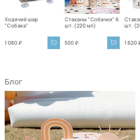
Ходячий шар
Стаканы "Собачки" 6
Стака
"Собака"
шт. (220 мл)
шт. (
1 080 ₽
500 ₽
1 620 
Блог