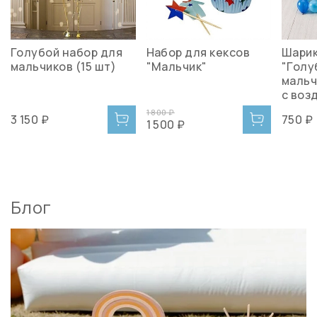
Голубой набор для
Набор для кексов
Шарик
мальчиков (15 шт)
"Мальчик"
"Голу
мальч
с воз
1 800 ₽
3 150 ₽
750 ₽
1 500 ₽
Блог