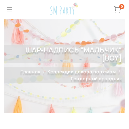
0
ШАР-НАДПИСЬ "МАЛЬЧИК"
[BOY]
Главная
Коллекции декора по темам
Гендерный праздник