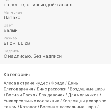
на ленте
,
с гирляндой-тассел
Материал
Латекс
Цвет
Белый
Размер
91 см
,
60 см
Надпись
С надписью
,
Без надписи
Категории:
Алиса в стране чудес
/
Фрида
/
День
Благодарения
/
Дино раскопки
/
Воздушные шары
/
Весна и Пасха
/
Для девочек
/
Для мальчиков
/
Универсальные коллекции
/
Коллекции декора по
темам
/
Каталог
/
Весенне-пасхальные шары
/