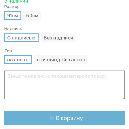
В наличии
Размер
91см
60см
Надпись
С надписью
Без надписи
Тип
на ленте
с гирляндой-тассел
В корзину