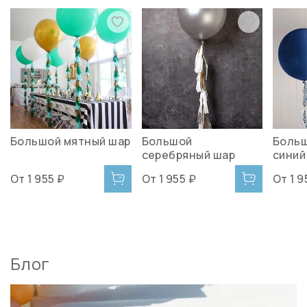
Большой мятный шар
Большой
Больш
серебряный шар
синий
От
1 955 ₽
От
1 955 ₽
От
1 9
Блог