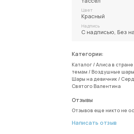
тассел
Цвет
Красный
Надпись
С надписью
,
Без н
Категории:
Каталог
/
Алиса в стране
темам
/
Воздушные шар
Шары на девичник
/
Серд
Святого Валентина
Отзывы
Отзывов еще никто не о
Написать отзыв