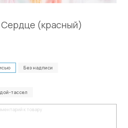
 Сердце (красный)
исью
Без надписи
ндой-тассел