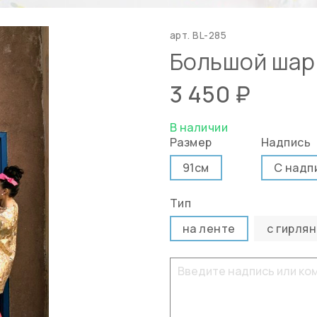
арт.
BL-285
Большой шар
3 450 ₽
В наличии
Размер
Надпись
91см
С надп
Тип
на ленте
с гирля