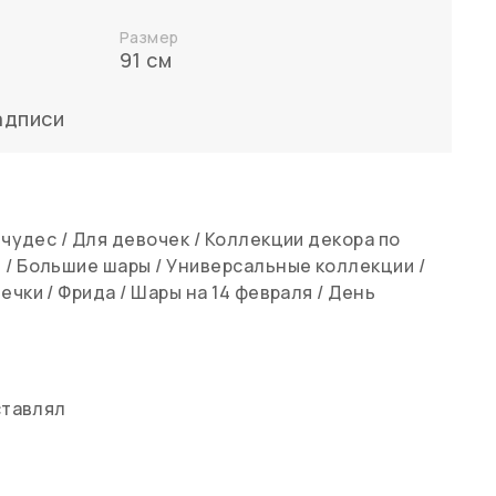
Размер
91 см
адписи
 чудес
/
Для девочек
/
Коллекции декора по
ы
/
Большие шары
/
Универсальные коллекции
/
ечки
/
Фрида
/
Шары на 14 февраля
/
День
ставлял