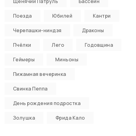
Щенячий Патруль
Бассейн
Поезда
Юбилей
Кантри
Черепашки-ниндзя
Драконы
Пчёлки
Лего
Годовщина
Геймеры
Миньоны
Пижамная вечеринка
Свинка Пеппа
День рождения подростка
Золушка
Фрида Кало