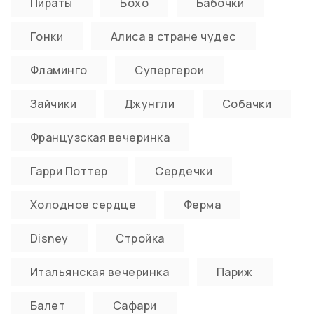
Пираты
Бохо
Бабочки
Гонки
Алиса в стране чудес
Фламинго
Супергерои
Зайчики
Джунгли
Собачки
Французская вечеринка
Гарри Поттер
Сердечки
Холодное сердце
Ферма
Disney
Стройка
Итальянская вечеринка
Париж
Балет
Сафари