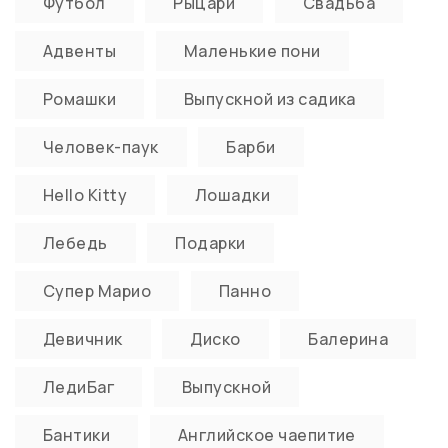
Футбол
Рыцари
Свадьба
Адвенты
Маленькие пони
Ромашки
Выпускной из садика
Человек-паук
Барби
Hello Kitty
Лошадки
Лебедь
Подарки
Супер Марио
Панно
Девичник
Диско
Балерина
ЛедиБаг
Выпускной
Бантики
Английское чаепитие