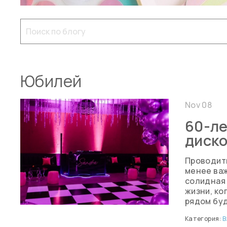
Юбилей
Nov 08
60-ле
диск
Проводить
менее важ
солидная 
жизни, ко
рядом буд
Категория:
В