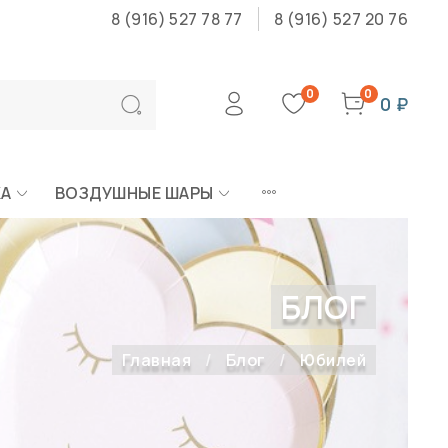
8 (916) 527 78 77
8 (916) 527 20 76
0
0
0 ₽
КА
ВОЗДУШНЫЕ ШАРЫ
БЛОГ
Главная
Блог
Юбилей