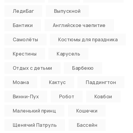
ЛедиБаг
Выпускной
Бантики
Английское чаепитие
Самолёты
Костюмы для праздника
Крестины
Карусель
Отдых с детьми
Барбекю
Моана
Кактус
Паддингтон
Винни-Пух
Робот
Ковбои
Маленький принц
Кошечки
Щенячий Патруль
Бассейн