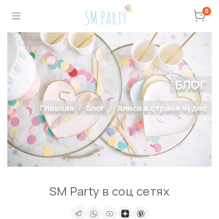
0
БЛОГ
Главная
Блог
Алиса в стране чудес
SM Party в соц сетях