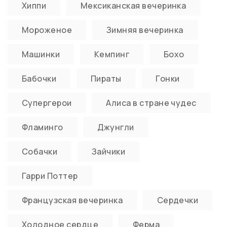
Хиппи
Мексиканская вечеринка
Мороженое
Зимняя вечеринка
Машинки
Кемпинг
Бохо
Бабочки
Пираты
Гонки
Супергерои
Алиса в стране чудес
Фламинго
Джунгли
Собачки
Зайчики
Гарри Поттер
Французская вечеринка
Сердечки
Холодное сердце
Ферма