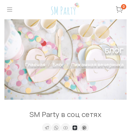
0
БЛОГ
Главная
Блог
Пижамная вечеринка
SM Party в соц сетях