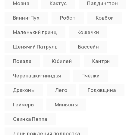
Моана
Кактус
Паддингтон
Винни-Пух
Робот
Ковбои
Маленький принц
Кошечки
Щенячий Патруль
Бассейн
Поезда
Юбилей
Кантри
Черепашки-ниндзя
Пчёлки
Драконы
Лего
Годовщина
Геймеры
Миньоны
Свинка Пеппа
День рождения подростка