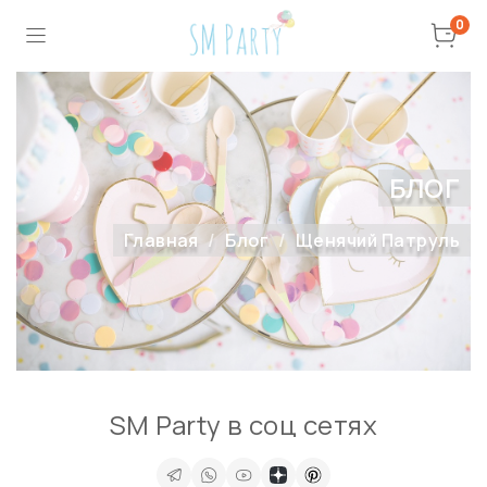
0
БЛОГ
Главная
Блог
Щенячий Патруль
SM Party в соц сетях