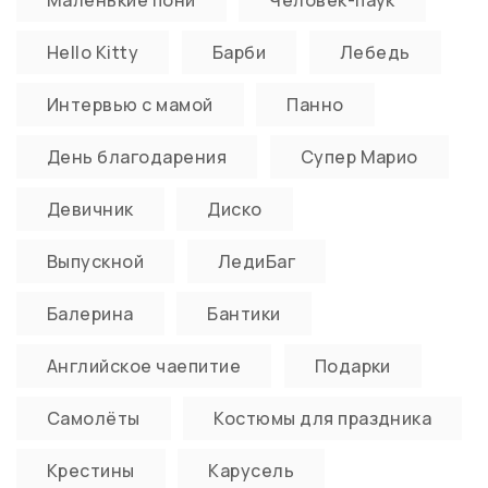
Маленькие пони
Человек-паук
Hello Kitty
Барби
Лебедь
Интервью с мамой
Панно
День благодарения
Супер Марио
Девичник
Диско
Выпускной
ЛедиБаг
Балерина
Бантики
Английское чаепитие
Подарки
Самолёты
Костюмы для праздника
Крестины
Карусель