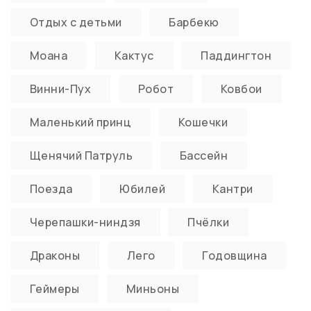
Отдых с детьми
Барбекю
Моана
Кактус
Паддингтон
Винни-Пух
Робот
Ковбои
Маленький принц
Кошечки
Щенячий Патруль
Бассейн
Поезда
Юбилей
Кантри
Черепашки-ниндзя
Пчёлки
Драконы
Лего
Годовщина
Геймеры
Миньоны