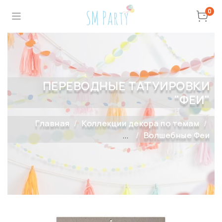
0
ПЕРЕВОДНЫЕ ТАТУИРОВКИ
"ФЕИ"
Главная
Коллекции декора по темам
...
Волшебные Феи