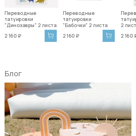
Переводные
Переводные
Пере
татуировки
татуировки
татуи
"Динозавры" 2 листа
"Бабочки" 2 листа
2 лис
2 160 ₽
2 160 ₽
2 160 
Блог