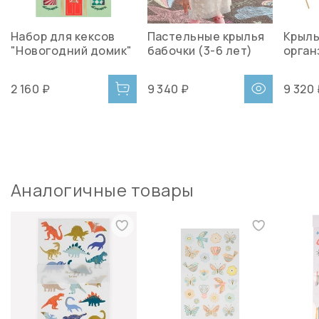
Набор для кексов
Пастельные крылья
Крыль
"Новогодний домик"
бабочки (3-6 лет)
орган
2 160 ₽
9 340 ₽
9 320
Аналогичные товары