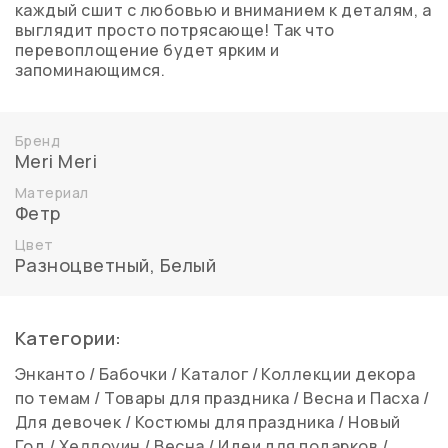
каждый сшит с любовью и вниманием к деталям, а
выглядит просто потрясающе! Так что
перевоплощение будет ярким и
запоминающимся.
Бренд
Meri Meri
Материал
Фетр
Цвет
Разноцветный
,
Белый
Категории:
Энканто
/
Бабочки
/
Каталог
/
Коллекции декора
по темам
/
Товары для праздника
/
Весна и Пасха
/
Для девочек
/
Костюмы для праздника
/
Новый
Год
/
Хеллоуин
/
Весна
/
Идеи для подарков
/