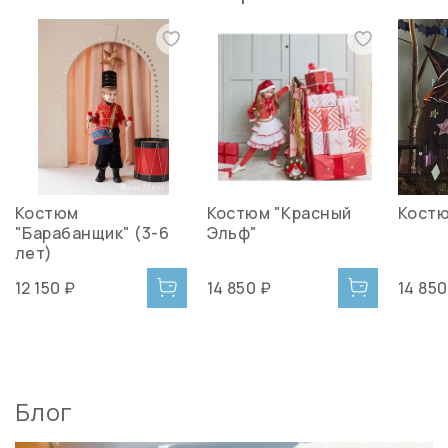
Костюм
Костюм "Красный
Костю
"Барабанщик" (3-6
Эльф"
лет)
12 150 ₽
14 850 ₽
14 850
Блог