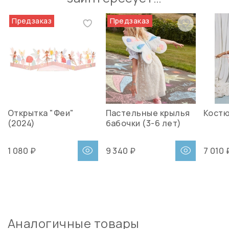
Предзаказ
Предзаказ
Открытка "Феи"
Пастельные крылья
Костю
(2024)
бабочки (3-6 лет)
1 080 ₽
9 340 ₽
7 010 
Аналогичные товары