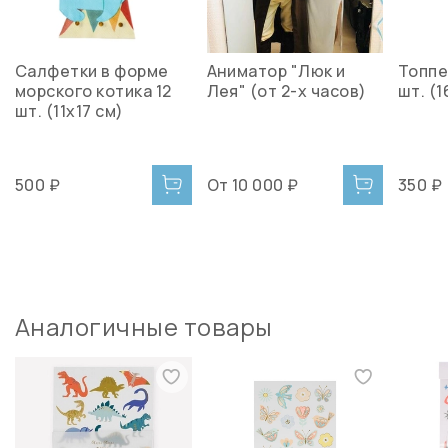
Салфетки в форме
Аниматор "Люк и
Топпе
морского котика 12
Лея" (от 2-х часов)
шт. (1
шт. (11х17 см)
500 ₽
От
10 000 ₽
350 ₽
Аналогичные товары