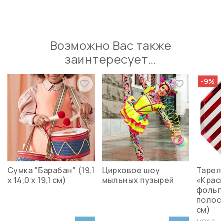
Возможно Вас также
заинтересует…
-9%
Сумка "Барабан" (19,1
Цирковое шоу
Тарел
x 14,0 x 19,1 см)
мыльных пузырей
«Крас
фоль
полоск
см)