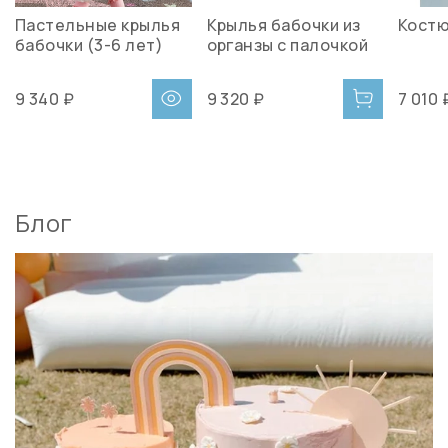
Пастельные крылья
Крылья бабочки из
Костю
бабочки (3-6 лет)
органзы с палочкой
9 340 ₽
9 320 ₽
7 010 
Блог