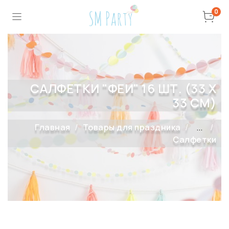
0
САЛФЕТКИ "ФЕИ" 16 ШТ. (33 Х
33 СМ)
Главная
Товары для праздника
...
Салфетки