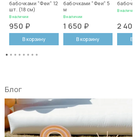
бабочками "Феи" 12
бабочками "Феи" 5
бабочк
шт. (18 см)
м
В наличии
В наличии
В наличии
950 ₽
1 650 ₽
2 400
В корзину
В корзину
В 
Блог