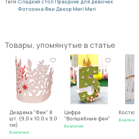
Теги:
Сладкий стол
Праздник для девочек
Фотозона
Феи
Декор Meri Meri
Товары, упомянутые в статье
Диадема "Феи" 8
Цифра
Костюм
шт. (9,0 х 10,0 х 9,0
"Волшебные феи"
В наличии
см)
В наличии
В наличии