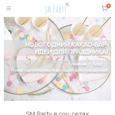
0
НОВОГОДНИЙ КАКАО-БАР:
ИДЕИ ДЛЯ ПРАЗДНИКА!
Главная
Блог
Новогодний какао-бар: идеи для праздника!
SM Party в соц сетях