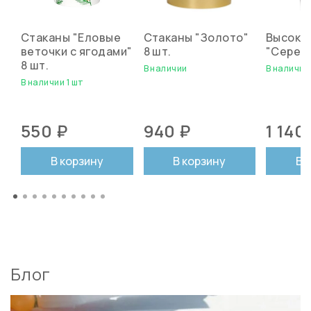
Стаканы "Еловые
Стаканы "Золото"
Высокий
веточки с ягодами"
8 шт.
"Серебр
8 шт.
В наличии
В наличии
В наличии 1 шт
550 ₽
940 ₽
1 140
В корзину
В корзину
В 
Блог