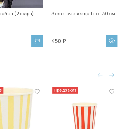
набор (2 шара)
Золотая звезда 1 шт. 30 см
З
450 ₽
з
Предзаказ