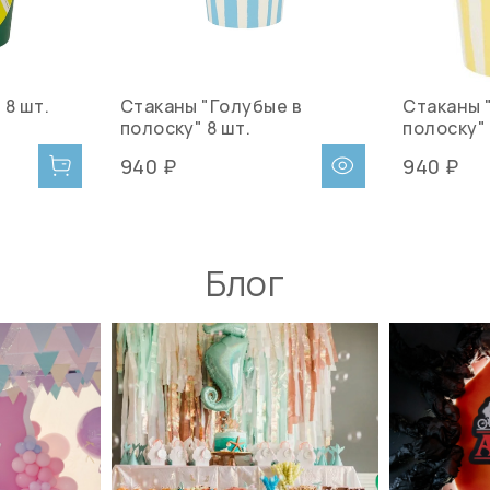
 8 шт.
Стаканы "Голубые в
Стаканы 
полоску" 8 шт.
полоску" 
940 ₽
940 ₽
Блог