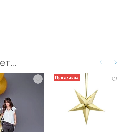
ует…
Предзаказ