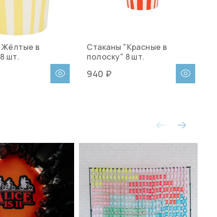
"Жёлтые в
Стаканы "Красные в
С
8 шт.
полоску" 8 шт.
940 ₽