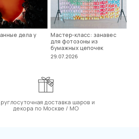
анные дела у
Мастер-класс: занавес
Ле
для фотозоны из
ст
бумажных цепочек
27.
29.07.2026
Круглосуточная доставка шаров и
декора по Москве / МО