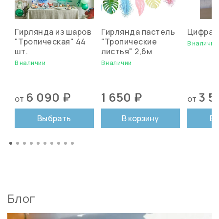
Гирлянда из шаров
Гирлянда пастель
Цифра 
"Тропическая" 44
"Тропические
В наличии
шт.
листья" 2,6м
В наличии
В наличии
6 090 ₽
1 650 ₽
3 5
от
от
Выбрать
В корзину
В
Блог