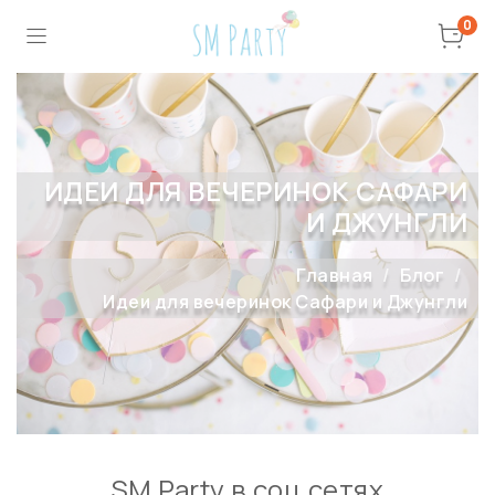
0
ИДЕИ ДЛЯ ВЕЧЕРИНОК САФАРИ
И ДЖУНГЛИ
Главная
Блог
Идеи для вечеринок Сафари и Джунгли
SM Party в соц сетях