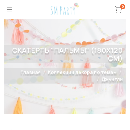
0
СКАТЕРТЬ "ПАЛЬМЫ" (180Х120
СМ)
Главная
Коллекции декора по темам
...
Джунгли