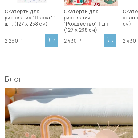
Скатерть для
Скатерть для
Скате
рисования "Пасха" 1
рисования
полос
шт. (127 х 238 см)
"Рождество" 1 шт.
см)
(127 х 238 см)
2 290 ₽
2 430 ₽
2 430
Блог