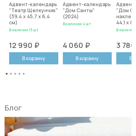
Адвент-календарь
Адвент-календарь
Адвент
"Театр Щелкунчик"
"Дом Санты"
"Дом С
(39,4 х 45,7 х 6,4
(2024)
наклейк
см)
44,1 x 0
В наличии 4 шт
В наличии 13 шт
В наличии
12 990 ₽
4 060 ₽
3 780
В корзину
В корзину
В 
Блог