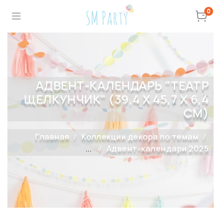
0
АДВЕНТ-КАЛЕНДАРЬ "ТЕАТР
ЩЕЛКУНЧИК" (39,4 Х 45,7 Х 6,4
СМ)
Главная
Коллекции декора по темам
...
Адвент-календари 2025