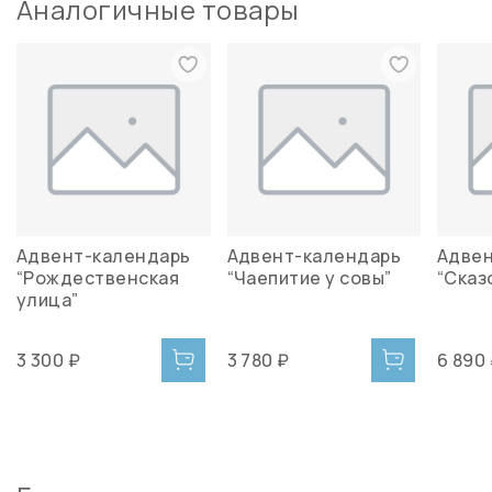
Аналогичные товары
Адвент-календарь
Адвент-календарь
Адвен
“Рождественская
“Чаепитие у совы”
“Сказ
улица”
3 300 ₽
3 780 ₽
6 890