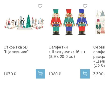
Открытка 3D
Салфетки
Серв
"Щелкунчик"
«Щелкунчик» 16 шт.
салфе
(8,9 х 20,0 см)
раскр
«Щелк
(42,5 
1 070 ₽
1 080 ₽
3 300