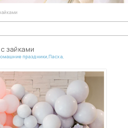
зайками
с зайками
омашние праздники,
Пасха,