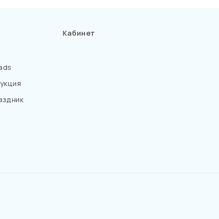
Кабинет
ads
укция
аздник