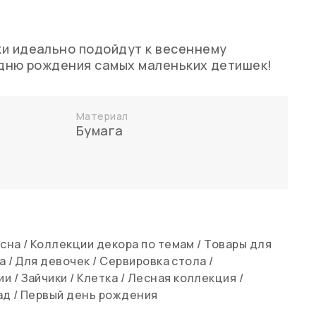
и идеально подойдут к весеннему
 дню рождения самых маленьких детишек!
Материал
Бумага
сна
/
Коллекции декора по темам
/
Товары для
а
/
Для девочек
/
Сервировка стола
/
ии
/
Зайчики
/
Клетка
/
Лесная коллекция
/
ад
/
Первый день рождения