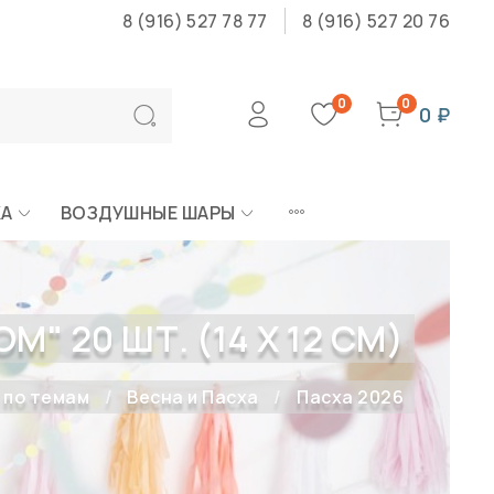
8 (916) 527 78 77
8 (916) 527 20 76
0
0
0 ₽
КА
ВОЗДУШНЫЕ ШАРЫ
" 20 ШТ. (14 Х 12 СМ)
 по темам
Весна и Пасха
Пасха 2026