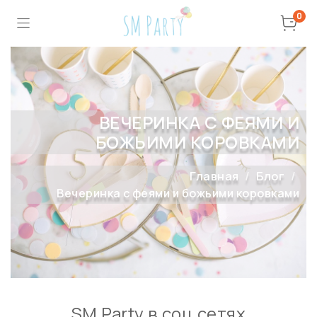
0
ВЕЧЕРИНКА С ФЕЯМИ И
БОЖЬИМИ КОРОВКАМИ
Главная
Блог
Вечеринка с феями и божьими коровками
SM Party в соц сетях