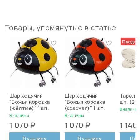
Товары, упомянутые в статье
Предза
Шар ходячий
Шар ходячий
Тарелки
"Божья коровка
"Божья коровка
шт. (20 
(жёлтые)" 1 шт.
(красная)" 1 шт.
В наличии
В наличии
В наличии
1 070 ₽
1 070 ₽
1 140
В корзину
В корзину
Под