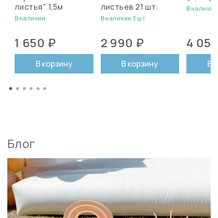
листья" 1,5м
листьев 21 шт.
В наличии
В наличии
В наличии 3 шт
1 650 ₽
2 990 ₽
4 050
В корзину
В корзину
В 
Блог