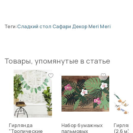
Теги:
Сладкий стол
Сафари
Декор Meri Meri
Товары, упомянутые в статье
Гирлянда
Набор бумажных
Гирлян
"Тропические
пальмовых
(2,6 м)