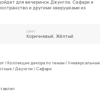
дойдет для вечеринок Джунгли, Сафари и
ространство и другими зверушками из
Цвет
Коричневый
,
Жёлтый
ог
/
Коллекции декора по темам
/
Универсальные
отные
/
Джунгли
/
Сафари
ставлял