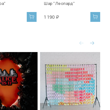
ра"
Шар "Леопард"
1 190 ₽