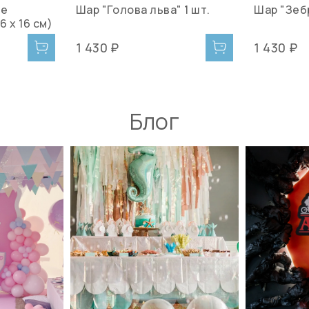
ие
Шар "Голова льва" 1 шт.
Шар "Зеб
6 х 16 см)
1 430 ₽
1 430 ₽
Блог