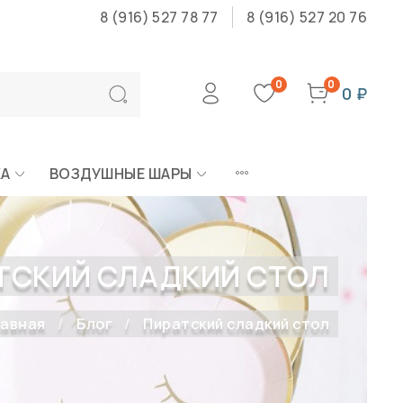
8 (916) 527 78 77
8 (916) 527 20 76
0
0
0 ₽
КА
ВОЗДУШНЫЕ ШАРЫ
ТСКИЙ СЛАДКИЙ СТОЛ
лавная
Блог
Пиратский сладкий стол