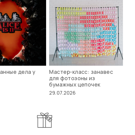
анные дела у
Мастер-класс: занавес
Ле
для фотозоны из
ст
бумажных цепочек
27.
29.07.2026