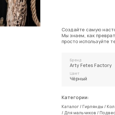
Создайте самую насто
Мы знаем, как преврат
просто используйте т
Бренд
Arty Fetes Factory
Цвет
Чёрный
Категории:
Каталог
/
Гирлянды
/
Кол
/
Для мальчиков
/
Подвес