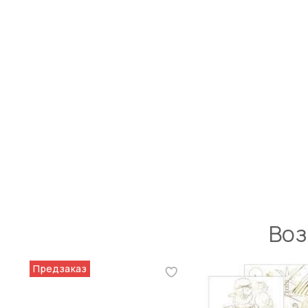
Воз
Предзаказ