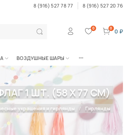
8 (916) 527 78 77
8 (916) 527 20 76
0
0
0 ₽
КА
ВОЗДУШНЫЕ ШАРЫ
АГ 1 ШТ. (58 Х 77 СМ)
есные украшения и гирлянды
Гирлянды