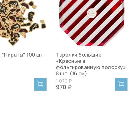
 "Пираты" 100 шт.
Тарелки большие
Ф
«Красные в
фольгированную полоску»
8 шт. (16 см)
1 070 ₽
0
970 ₽