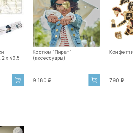
ки
Костюм "Пират"
Конфетти
,2 х 49,5
(аксессуары)
9 180 ₽
790 ₽