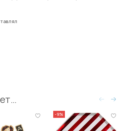
ставлял
ует…
-9%