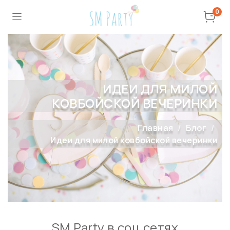
0
ИДЕИ ДЛЯ МИЛОЙ
КОВБОЙСКОЙ ВЕЧЕРИНКИ
Главная
Блог
Идеи для милой ковбойской вечеринки
SM Party в соц сетях