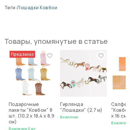
Теги:
Лошадки
Ковбои
Товары, упомянутые в статье
Предзаказ
Подарочные
Гирлянда
Салфет
пакеты "Ковбои" 8
"Лошадки" (2.7 м)
"Ковбои"
шт. (10,2 х 18,4 х 8,9
х 16 см)
В наличии
см)
В наличии
В наличии 0 шт