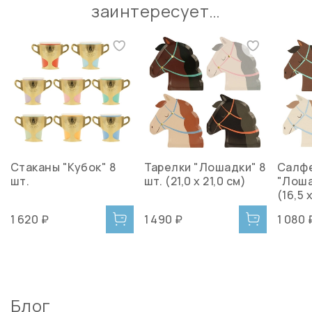
заинтересует…
Стаканы "Кубок" 8
Тарелки "Лошадки" 8
Салф
шт.
шт. (21,0 x 21,0 см)
"Лоша
(16,5 
1 620 ₽
1 490 ₽
1 080 
Блог