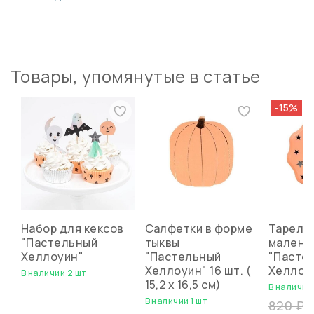
Товары, упомянутые в статье
-15%
Набор для кексов
Салфетки в форме
Тарелк
"Пастельный
тыквы
малень
Хеллоуин"
"Пастельный
"Пасте
Хеллоуин" 16 шт. (
Хеллоуи
В наличии 2 шт
15,2 х 16,5 см)
В наличии 
В наличии 1 шт
820 ₽