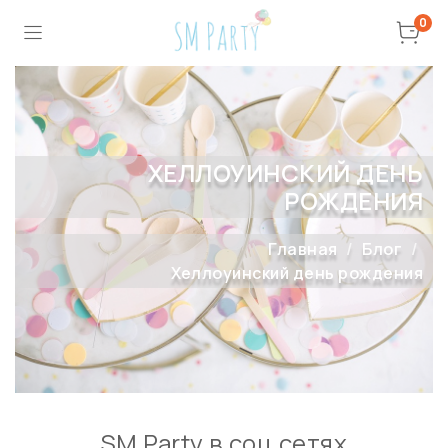
0
ХЕЛЛОУИНСКИЙ ДЕНЬ
РОЖДЕНИЯ
Главная
Блог
Хеллоуинский день рождения
SM Party в соц сетях