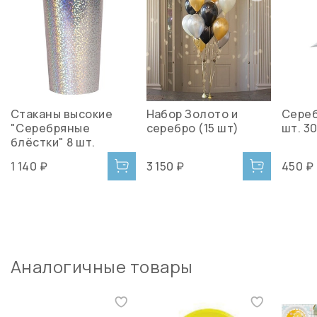
Cтаканы высокие
Набор Золото и
Сереб
"Серебряные
серебро (15 шт)
шт. 3
блёстки" 8 шт.
1 140 ₽
3 150 ₽
450 ₽
Аналогичные товары