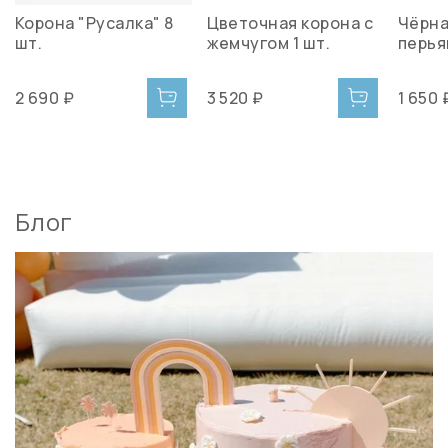
Корона "Русалка" 8
Цветочная корона с
Чёрна
шт.
жемчугом 1 шт.
перья
2 690 ₽
3 520 ₽
1 650 
Блог