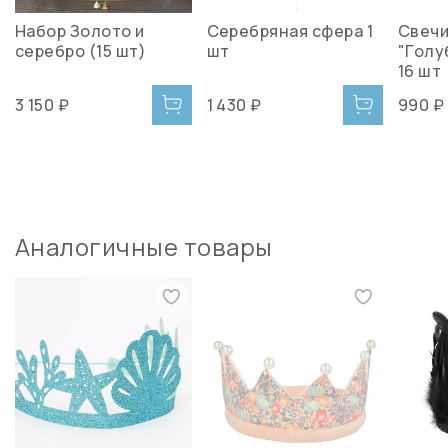
Набор Золото и
Серебряная сфера 1
Свечи
серебро (15 шт)
шт
"Голу
16 шт
3 150 ₽
1 430 ₽
990 ₽
Аналогичные товары