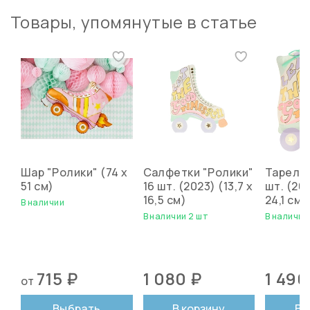
Товары, упомянутые в статье
Шар "Ролики" (74 х
Салфетки "Ролики"
Тарелки
51 см)
16 шт. (2023) (13,7 x
шт. (202
16,5 см)
24,1 см)
В наличии
В наличии 2 шт
В наличии
715 ₽
1 080 ₽
1 490
от
Выбрать
В корзину
В 