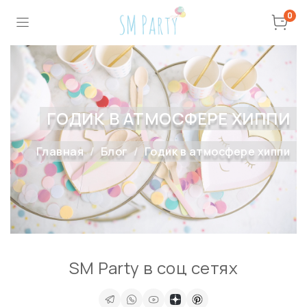
0
ГОДИК В АТМОСФЕРЕ ХИППИ
Главная
Блог
Годик в атмосфере хиппи
SM Party в соц сетях