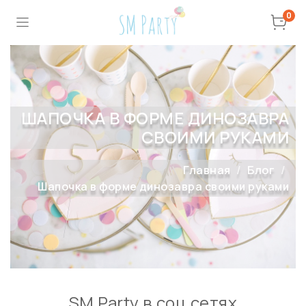
0
ШАПОЧКА В ФОРМЕ ДИНОЗАВРА
СВОИМИ РУКАМИ
Главная
Блог
Шапочка в форме динозавра своими руками
SM Party в соц сетях