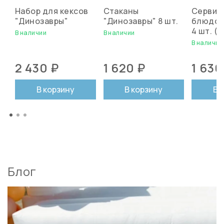
Набор для кексов
Стаканы
Сервир
"Динозавры"
"Динозавры" 8 шт.
блюдо 
4 шт. (4
В наличии
В наличии
В наличии
2 430 ₽
1 620 ₽
1 630
В корзину
В корзину
В 
Блог