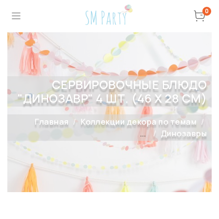
0
СЕРВИРОВОЧНЫЕ БЛЮДО
"ДИНОЗАВР" 4 ШТ. (46 Х 28 СМ)
Главная
Коллекции декора по темам
...
Динозавры