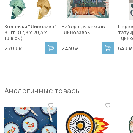
Колпачки "Динозавр"
Набор для кексов
Пере
8 шт. (17,8 х 20,3 х
"Динозавры"
татуи
10,8 см)
"Дино
2 700 ₽
2 430 ₽
640 ₽
Аналогичные товары